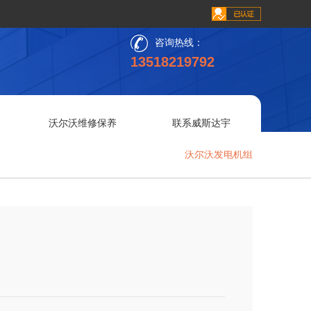
咨询热线：
13518219792
沃尔沃维修保养
联系威斯达宇
沃尔沃发电机组