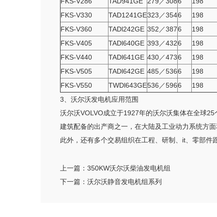
FKS-V286
TAD941GE
279／308
6
198
FKS-V330
TAD1241GE
323／354
6
198
FKS-V360
TADl242GE
352／387
6
198
FKS-V405
TADl640GE
393／432
6
198
FKS-V440
TADl641GE
430／473
6
198
FKS-V505
TADl642GE
485／536
6
198
FKS-V550
TWDl643GE
536／596
6
198
3、沃尔沃发电机应用范围
沃尔沃VOLVO成立于1927年的沃尔沃集体在全球
建筑配备的出产商之一，在大陆及工业动力系统方面
此外，还有多个交易组织在工程、研制、it、零部件
上一篇：
350KW沃尔沃柴油发电机组
下一篇：
沃尔沃静音发电机组系列