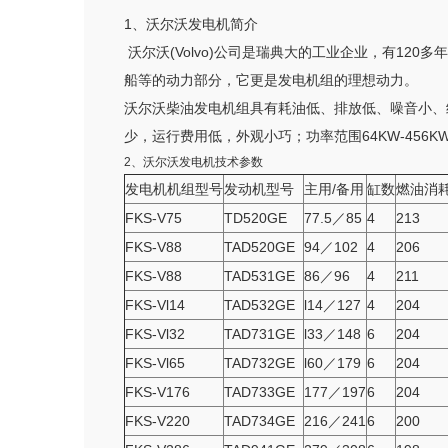
1、沃尔沃发电机简介
沃尔沃(Volvo)公司是瑞典大的工业企业，有1
船等的动力部分，它更是发电机组的理想动力。
沃尔沃柴油发电机组具有耗油低、排放低、噪音小、
少，运行费用低，外观小巧；功率范围64KW-45
2、沃尔沃发电机技术参数
发电机机组型号
发动机型号
主用/备用
缸数
燃油消
FKS-V75
TD520GE
77.5／85
4
213
FKS-V88
TAD520GE
94／102
4
206
FKS-V88
TAD531GE
86／96
4
211
FKS-Vl14
TAD532GE
l14／127
4
204
FKS-Vl32
TAD731GE
l33／148
6
204
FKS-Vl65
TAD732GE
l60／179
6
204
FKS-V176
TAD733GE
177／197
6
204
FKS-V220
TAD734GE
216／241
6
200