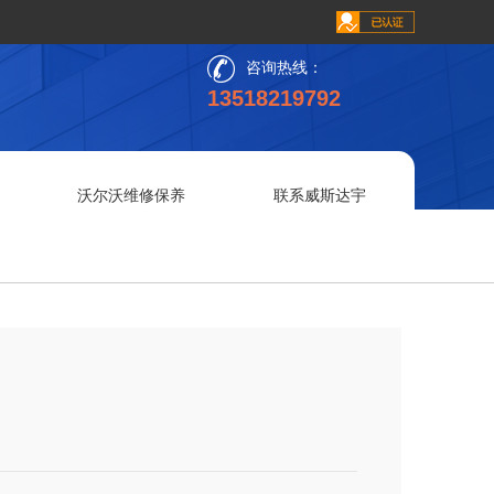
咨询热线：
13518219792
沃尔沃维修保养
联系威斯达宇